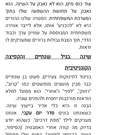
עוד כוס מים, הוא לא נאבק על השינה. הוא 
נאבק על תחושת ההשפעה שלו בתוך 
המערכת המשפחתית.
 המטרה שלנו ההורים 
היא לא "להכניע" אותו, אלא לייצר אווירה 
משפחתית המבוססת על שוויון ערך וכבוד 
הדדי, תוך הצבת גבולות ברורים שמעניקים לו 
ודאות.
שינה בגיל שנתיים והקפיצה 
הקוגניטיבית
בניגוד לתינוקות צעירים, פעוט בן שנתיים 
כבר מבין מושגים מופשטים כמו "קרוב", 
"רחוק", "לפני" ו"אחרי". הוא מסוגל למלא 
הוראות מורכבות יחסית ולהפנים שגרה.
הבנה זו היא כלי אדיר בייעוץ שינה. 
כשאנחנו בונים 
סדר יום עקבי
, אנחנו 
מעניקים לילד "מפת דרכים". כשהוא יודע 
בדיוק מה קורה אחרי האמבטיה (הסיפור, 
השיר, הכניסה למיטה), המוח שלו מתחיל 