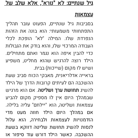
גיל שנתיים: לא "נורא", אלא שלב של 
עצמאות
בסביבות גיל שנתיים, הפעוט עובר תהליך 
התפתחותי משמעותי: הוא בונה את הזהות 
הנפרדת שלו. המילה "לא" הופכת לכלי 
העבודה המרכזי שלו, והוא בודק את הגבולות 
כדי להבין איפה הוא נגמר ואתם מתחילים. 
הילד רוצה להרגיש שהוא מחליט, משפיע 
ושיש לו מקום (שייכות) בבית. 
בראייה אדלריאנית, מאבקי הכוח סביב שעת 
ההשכבה הם לעיתים קרובות הדרך של הילד 
להשיג 
תחושת ערך ושליטה
. אם הוא מרגיש 
שבמהלך היום אין לו מספיק מקום להביע 
עצמאות ושליטה, הוא "יילחם" עליה בלילה. 
אם במהלך היום הילד חווה מעט מדי 
הזדמנויות לעצמאות ולבחירה, הוא עלול 
לנסות להשיג תחושת שליטה דווקא בשעת 
ההשכבה.
כאשר הילד דורש עוד סיפור או 