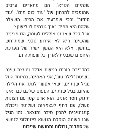
שנתיים הנורא". הם מתארים ערבים 
שהופכים למרתון של "עוד כוס מים", "עוד 
סיפור" ובכי שמרעיד את הבית. השאלה 
שלהם היא תמיד: "איך גורמים לו לישון?". 
אבל ככל שאנחנו צוללים לעומק, הם מבינים 
שהשינה היא לא אירוע טכני שמתרחש 
בחושך, אלא היא המשך ישיר של מערכת 
היחסים שנבנית לאורך כל שעות היום.
כמדריכת הורים בגישת אדלר ויועצת שינה 
בשיטת "לילה טוב", אני מאמינה, במיוחד החל 
מגיל שנתיים,  שאי אפשר לנתק את הלילה 
מהיום. בגיל שנתיים, הפעוט שלכם כבר אינו 
תינוק חסר אונים, הוא אדם קטן עם רצונות 
משלו, עם דחף לעצמאות ושליטה ויכולת 
קוגניטיבית להבין סיבה ותוצאה. זהו הגיל 
שבו השינה הופכת מנושא פיזיולוגי לנושא 
של 
סמכות, גבולות ותחושת שייכות
.