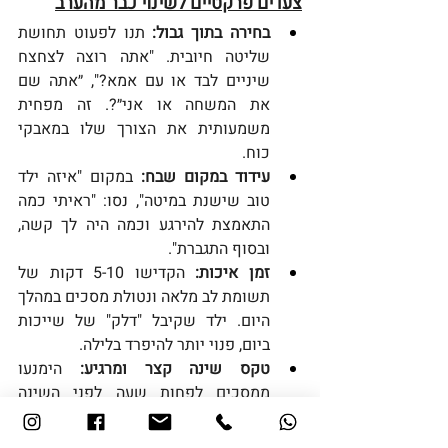
צעדים פרקטיים לשינוי כבר מהערב
בחירה בתוך גבול:
 תנו לפעוט תחושת 
שליטה חיובית. "אתה רוצה לצחצח 
שיניים לבד או עם אמא?", ״אתה שם 
את המשחה או אני״?. זה מפחית 
משמעותית את הצורך שלו במאבקי 
כוח.
עידוד במקום שבח:
 במקום "איזה ילד 
טוב שישנת במיטה", נסו: "ראיתי כמה 
התאמצת להירגע וכמה היה לך קשה, 
ובסוף התגברת".
זמן איכות:
 הקדישו 5-10 דקות של 
תשומת לב מלאה ונטולת מסכים במהלך 
היום. ילד שקיבל "דלק" של שייכות 
ביום, פנוי יותר להיפרד בלילה.
טקס שינה קצר ומרגיע:
 הימנעו 
ממסכים לפחות שעה לפני השינה 
(האור הכחול משבש את המלטונין) 
ועברו לפעילויות רגועות כמו סיפור או 