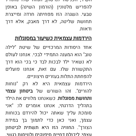
להפריש מלטונין (הורמון השינה) באופן 
טבעי. השגרה הזו מפחיתה חרדה ומייצרת 
תחושת שליטה, לא דרך מאבק, אלא דרך 
ודאות.
הירדמות עצמאית כשיעור במסוגלות
אחד היסודות המרכזיים של שיטת "לילה 
טוב" הוא המענה התמידי לבכי. אנחנו לעולם 
לא נשאיר ילד לבכות לבד כי בכי הוא דרך 
התקשורת שלו. עם זאת, אנחנו פועלים 
להפחתת התלות בעזרים חיצוניים.
הירדמות עצמאית היא לא רק "נוחות 
להורים". זהו השורש של 
ביטחון עצמי 
ותחושת מסוגלות
. כשאנחנו מלווים את הילד 
בתהליך הדרגתי, אנחנו אומרים לו: "אני 
סומכת עליך שאתה יכול להירדם בכוחות 
עצמך, ואני כאן כדי לתמוך בך במידת 
הצורך". 
החוויה הזו היא תשתית לביטחון 
עצמי, ליכולת דחיית סיפוקים ולוויסות רגשי. 