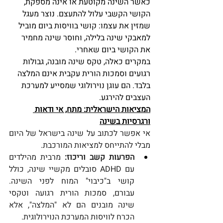
כאשר השינה מקוטעת או אינה מספקת, 
הקושי הקשבי עלול להתעצם. נוצר מעגל 
שמזין את עצמו: קושי בוויסות ביום מוביל 
למאבקי שינה בלילה, וחוסר שינה מחמיר 
את הקושי ביום שאחרי.
במקרים כאלה, טקס שינה מובנה, גבולות 
רגועים וסמכות הורית עקבית אינם המלצה 
בלבד. הם עוגן נוירולוגי שמסייע למערכת 
העצבים להירגע.
המציאות הישראלית: מתח, אי ודאות 
ורגרסיות בשינה
אי אפשר לכתוב על שינה בישראל של היום 
מבלי להתייחס למציאות המורכבת.
הפרעות קשב וריכוז:
 מרבית מהילדים 
עם ADHD סובלים מקשיי שינה, כולל 
קושי ב"כיבוי" המוח לפני השינה. 
עבורם, סמכות הורית רגועה וטקסי 
שינה מובנים הם לא "המלצה", אלא 
הכרח לוויסות המערכת הנוירולוגית.