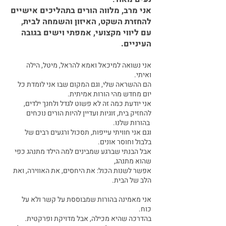
אני מרב, מלווה הורים בתהליכים אישיים
להחזרת השקט, האיזון והשמחה לבית,
עם ליווי מקצועי, אמפתי וישים בגובה
העיניים.
אני נשואה למיכאל ואמא להראל, מיטל, הילה
ואיתי.
הם ההשראה שלי, וגם המקום שבו אני לומדת כל
יום מחדש מהי הורות אמיתית.
אני יודעת כמה זה לא פשוט לגדל ולחנך ילדים,
להחזיק בית, זוגיות ועדיין להיות הורים נוכחים
בהורות שלנו.
וגם אני חוויתי עייפות, תסכול ורגעים רבים של
בלבול וחוסר אונים.
אבל הבנתי שברגע שמבינים למה הילד מתנהג כפי
שהוא מתנהג,
אפשר לשנות הכול: את היחסים, את האווירה, ואת
הלב של הבית.
אני מאמינה בהורות שמבוססת על קשר ולא על
כוח.
בהדרכה שהיא מכילה, אבל מדויקת ופרקטית.