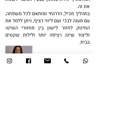
את זה.
בתהליך מכיל, הדרגתי ומותאם לכל משפחה, 
עם מענה לבכי ועם ליווי רציף, ניתן ללמד את 
התינוק לחזור לישון בין מחזורי השינה 
וליצור שינה רציפה יותר ולילות שקטים 
בבית.
התעוררויות בלילה אצל תינוקות | ייעוץ שינה מגיל 5 חודשים – מרב בן חור סבן
ייעוץ שינה לתינוקות וילדים
פוסטים אחרונים
הצג הכול