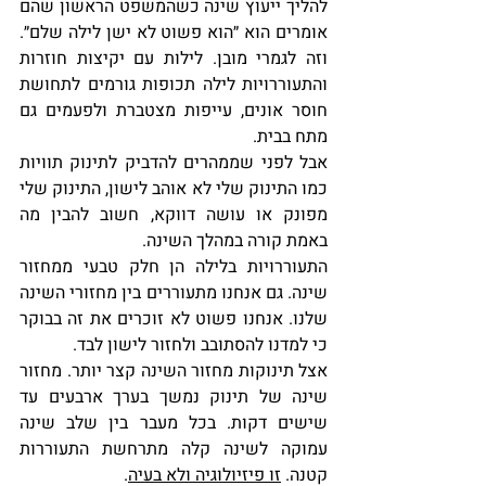
להליך ייעוץ שינה כשהמשפט הראשון שהם 
אומרים הוא ״הוא פשוט לא ישן לילה שלם״. 
וזה לגמרי מובן. לילות עם יקיצות חוזרות 
והתעוררויות לילה תכופות גורמים לתחושת 
חוסר אונים, עייפות מצטברת ולפעמים גם 
מתח בבית.
אבל לפני שממהרים להדביק לתינוק תוויות 
כמו התינוק שלי לא אוהב לישון, התינוק שלי 
מפונק או עושה דווקא, חשוב להבין מה 
באמת קורה במהלך השינה.
התעוררויות בלילה הן חלק טבעי ממחזור 
שינה. גם אנחנו מתעוררים בין מחזורי השינה 
שלנו. אנחנו פשוט לא זוכרים את זה בבוקר 
כי למדנו להסתובב ולחזור לישון לבד.
אצל תינוקות מחזור השינה קצר יותר. מחזור 
שינה של תינוק נמשך בערך ארבעים עד 
שישים דקות. בכל מעבר בין שלב שינה 
עמוקה לשינה קלה מתרחשת התעוררות 
קטנה. 
זו פיזיולוגיה ולא בעיה
.