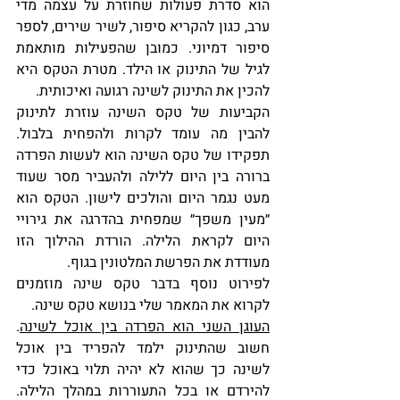
הוא סדרת פעולות שחוזרת על עצמה מדי 
ערב, כגון להקריא סיפור, לשיר שירים, לספר 
סיפור דמיוני. כמובן שהפעילות מותאמת 
לגיל של התינוק או הילד. מטרת הטקס היא 
להכין את התינוק לשינה רגועה ואיכותית.
הקביעות של טקס השינה עוזרת לתינוק 
להבין מה עומד לקרות ולהפחית בלבול. 
תפקידו של טקס השינה הוא לעשות הפרדה 
ברורה בין היום ללילה ולהעביר מסר שעוד 
מעט נגמר היום והולכים לישון. הטקס הוא 
״מעין משפך״ שמפחית בהדרגה את גירויי 
היום לקראת הלילה. הורדת ההילוך הזו 
מעודדת את הפרשת המלטונין בגוף.
לפירוט נוסף בדבר טקס שינה מוזמנים 
לקרוא את המאמר שלי בנושא טקס שינה.
העוגן השני הוא הפרדה בין אוכל לשינה
. 
חשוב שהתינוק ילמד להפריד בין אוכל 
לשינה כך שהוא לא יהיה תלוי באוכל כדי 
להירדם או בכל התעוררות במהלך הלילה. 