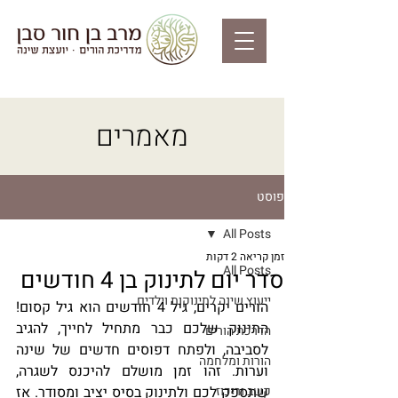
מאמרים
פוסט
All Posts
זמן קריאה 2 דקות
All Posts
סדר יום לתינוק בן 4 חודשים
ייעוץ שינה לתינוקות וילדים
הורים יקרים, גיל 4 חודשים הוא גיל קסום! 
התינוק שלכם כבר מתחיל לחייך, להגיב 
הדרכת הורים
לסביבה, ולפתח דפוסים חדשים של שינה 
הורות ומלחמה
וערות. זהו זמן מושלם להיכנס לשגרה, 
קשב וריכוז
שתספק לכם ולתינוק בסיס יציב ומסודר. אז 