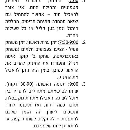
7:00
: התינוק מתעורר! חיוכים, 
פטפוטים ותחילת היום. אין צורך 
להאכיל מיד – אפשר להתחיל עם 
יציאה מהחדר, פתיחת תריסים, החלפת 
חיתול וזמן בטן קליל או כל פעילות 
אחרת.
7:30-9:00
: זמן ערות ראשון. זמן משחק 
פעיל - הציעו צעצועים תלויים (משחק 
באוניברסיטה, שחקו ב" קוקו, איפה 
אני"?, ותעודדו את התינוק להרים את 
הראש. כמובן, בזמן הזה ניתן להאכיל 
את התינוק.
9:00
: תנומה ראשונה (30-90 דקות). 
שימו לב שאתם מתחילים להפריד בין 
אוכל לשינה. האכילו את התינוק בסלון, 
תחכו כמה דקות ואז תיכנסו לחדר 
ותשכיבו לישון. זה הזמן שלכם 
להתפנות – להתקלח, לשתות קפה, או 
להתארגן ליום שלפניכם.